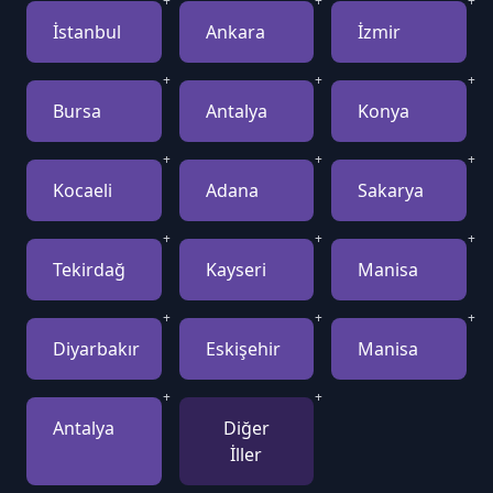
+
+
+
İstanbul
Ankara
İzmir
+
+
+
Bursa
Antalya
Konya
+
+
+
Kocaeli
Adana
Sakarya
+
+
+
Tekirdağ
Kayseri
Manisa
+
+
+
Diyarbakır
Eskişehir
Manisa
+
+
Antalya
Diğer
İller