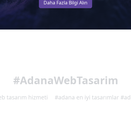
Daha Fazla Bilgi Alın
#AdanaWebTasarim
 tasarım hizmeti
#adana en iyi tasarım