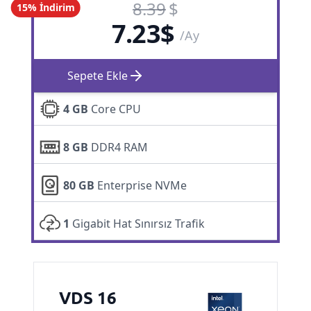
8.39
$
15% İndirim
7.23
$
/Ay
Sepete Ekle
4 GB
Core CPU
8 GB
DDR4 RAM
80 GB
Enterprise NVMe
1
Gigabit Hat Sınırsız Trafik
VDS 16