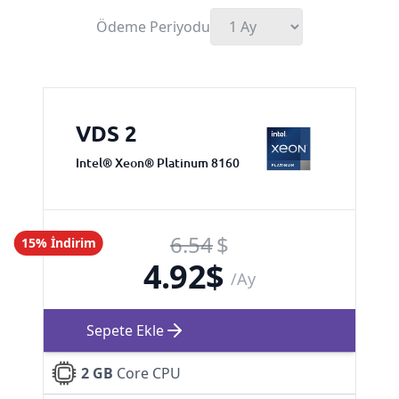
Ödeme Periyodu
VDS 2
Intel® Xeon® Platinum 8160
6.54
$
15% İndirim
4.92
$
/Ay
Sepete Ekle
2 GB
Core CPU