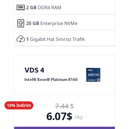
2 GB
DDR4 RAM
25 GB
Enterprise NVMe
1
Gigabit Hat Sınırsız Trafik
VDS 4
Intel® Xeon® Platinum 8160
7.44
$
15% İndirim
6.07
$
/Ay