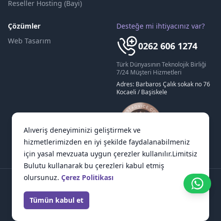
Reseller Hosting (Bayi)
Çözümler
Desteğe mi ihtiyacınız var?
Web Tasarım
0262 606 1274
Türk Dünyasının Teknolojik Birliği
7/24 Müşteri Hizmetleri
Adres: Barbaros Çalık sokak no 76
Kocaeli / Başiskele
Alıveriş deneyiminizi geliştirmek ve
hizmetlerimizden en iyi şekilde faydalanabilmeniz
için yasal mevzuata uygun çerezler kullanılır.Limitsiz
Bulutu kullanarak bu çerezleri kabul etmiş
olursunuz.
Çerez Politikası
Tümün kabul et
© Limitsiz Bulut LLC. 2024 Tüm haklar saklıdır
Genel Kullanım Koşulları
|
Gizlilik Politikası
|
Sitemap