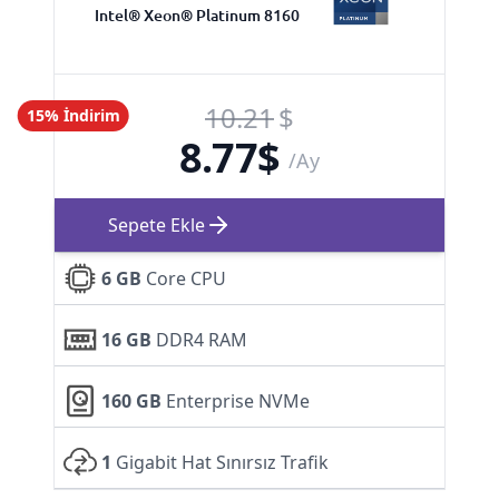
Intel® Xeon® Platinum 8160
10.21
$
15% İndirim
8.77
$
/Ay
Sepete Ekle
6 GB
Core CPU
16 GB
DDR4 RAM
160 GB
Enterprise NVMe
1
Gigabit Hat Sınırsız Trafik