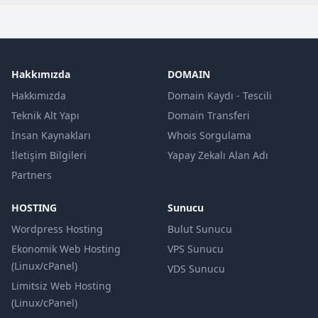
Hakkımızda
DOMAIN
Hakkımızda
Domain Kaydı - Tescili
Teknik Alt Yapı
Domain Transferi
İnsan Kaynakları
Whois Sorgulama
İletişim Bilgileri
Yapay Zekalı Alan Adı
Partners
HOSTING
Sunucu
Wordpress Hosting
Bulut Sunucu
Ekonomik Web Hosting
VPS Sunucu
(Linux/cPanel)
VDS Sunucu
Limitsiz Web Hosting
(Linux/cPanel)