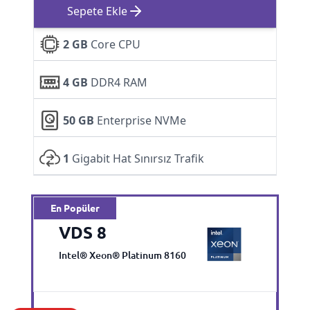
Sepete Ekle
2 GB
Core CPU
4 GB
DDR4 RAM
50 GB
Enterprise NVMe
1
Gigabit Hat Sınırsız Trafik
En Popüler
VDS 8
Intel® Xeon® Platinum 8160