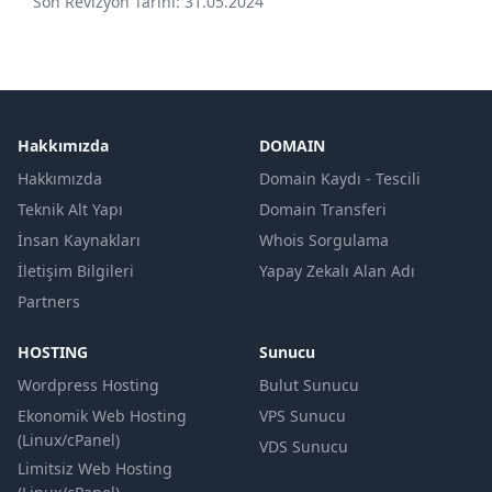
Son Revizyon Tarihi: 31.05.2024
Hakkımızda
DOMAIN
Hakkımızda
Domain Kaydı - Tescili
Teknik Alt Yapı
Domain Transferi
İnsan Kaynakları
Whois Sorgulama
İletişim Bilgileri
Yapay Zekalı Alan Adı
Partners
HOSTING
Sunucu
Wordpress Hosting
Bulut Sunucu
Ekonomik Web Hosting
VPS Sunucu
(Linux/cPanel)
VDS Sunucu
Limitsiz Web Hosting