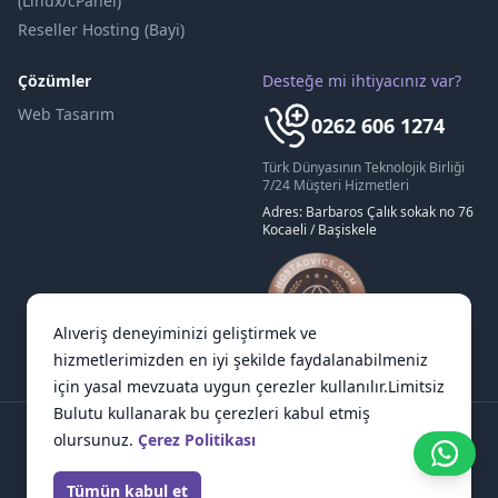
(Linux/cPanel)
Reseller Hosting (Bayi)
Çözümler
Desteğe mi ihtiyacınız var?
Web Tasarım
0262 606 1274
Türk Dünyasının Teknolojik Birliği
7/24 Müşteri Hizmetleri
Adres: Barbaros Çalık sokak no 76
Kocaeli / Başiskele
Alıveriş deneyiminizi geliştirmek ve
hizmetlerimizden en iyi şekilde faydalanabilmeniz
için yasal mevzuata uygun çerezler kullanılır.Limitsiz
Bulutu kullanarak bu çerezleri kabul etmiş
olursunuz.
Çerez Politikası
Tümün kabul et
© Limitsiz Bulut LLC. 2024 Tüm haklar saklıdır